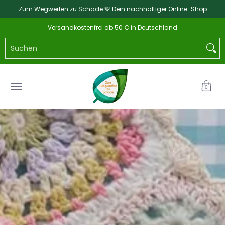
Zum Wegwerfen zu Schade 💚 Dein nachhaltiger Online-Shop
Zum Hauptinhalt springen
Home
Katalog
NEU
Küche & Haushalt
Ba
Versandkostenfrei ab 50 € in Deutschland
Suchen
0