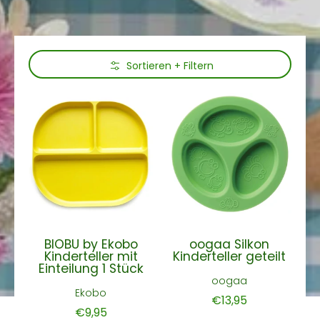
Zum Hauptinhalt springen
Sortieren + Filtern
BIOBU by Ekobo
oogaa Silkon
Kinderteller mit
Kinderteller geteilt
Einteilung 1 Stück
oogaa
Ekobo
€13,95
€9,95