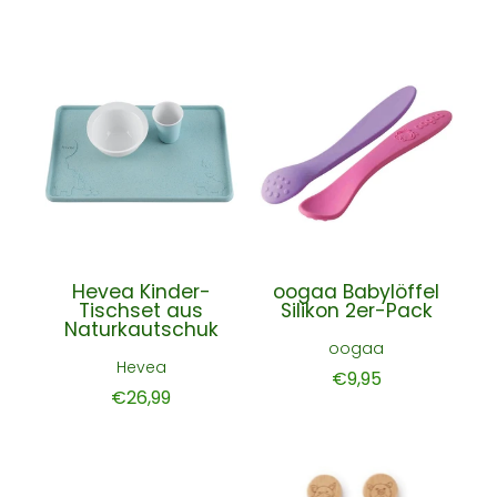
Hevea Kinder-
oogaa Babylöffel
Tischset aus
Silikon 2er-Pack
Naturkautschuk
oogaa
Hevea
€9,95
€26,99