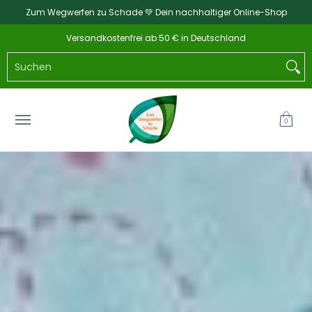
Zum Wegwerfen zu Schade 💚 Dein nachhaltiger Online-Shop
Zum Hauptinhalt springen
Home
Katalog
NEU
Küche & Haushalt
Ba
Versandkostenfrei ab 50 € in Deutschland
Suchen
0