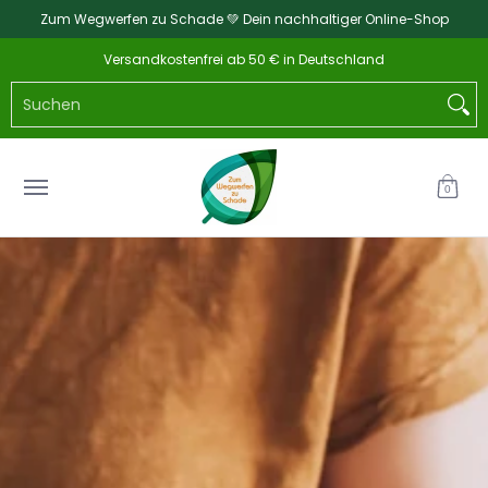
Zum Wegwerfen zu Schade 💚 Dein nachhaltiger Online-Shop
Zum Hauptinhalt springen
Home
Katalog
NEU
Küche & Haushalt
Ba
Versandkostenfrei ab 50 € in Deutschland
Suchen
0