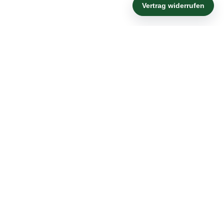
KATEGORIEN
Hier findest du nachhaltige Lösungen
RECHTLICHES
Alle wichtigen Informationen
UNSER SHOP
Dein persönlicher Bereich
Zum Wegwerfen zu Schade
© 2026