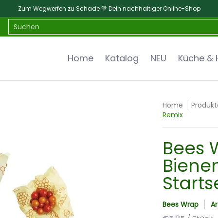
Zum Wegwerfen zu Schade 💚 Dein nachhaltiger Online-Shop
alt
Bad & Hygiene
Baby & Kind
Suchen
Home
Katalog
NEU
Küche & 
Home
Produkt
Remix
Bees 
Biene
Starts
Bees Wrap
A