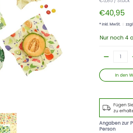
€5,85 / Stück
€40,95
* inkl. MwSt.
zzgl
Nur noch 4 a
Menge
In den 
Fügen Si
ix Medien-Miniaturansichten
ienenwachstücher Startset 7-teilig Remix Mediennummer 0 Min
Bees Wrap Bienenwachstücher Startset 7-teilig Remix
zu erhalt
Angaben zur P
Person