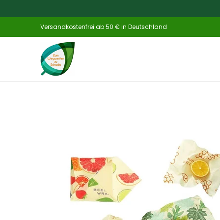
Zum Hauptinhalt springen
Home
Katalog
NEU
Küche & Haush
Versandkostenfrei ab 50 € in Deutschland
Zum Hauptinhalt springen