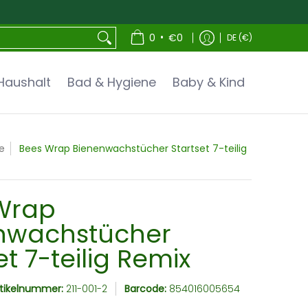
•
0
€0
DE (€)
Haushalt
Bad & Hygiene
Baby & Kind
e
Bees Wrap Bienenwachstücher Startset 7-teilig
Wrap
nwachstücher
et 7-teilig Remix
rtikelnummer:
211-001-2
Barcode:
854016005654