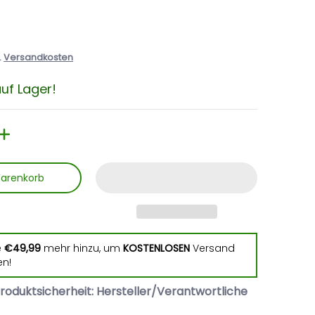
.
Versandkosten
uf Lager!
Warenkorb
e
€49,99
mehr hinzu, um
KOSTENLOSEN
Versand
iaturansicht
 Mediennummer 1 Miniaturansicht
en!
roduktsicherheit: Hersteller/Verantwortliche