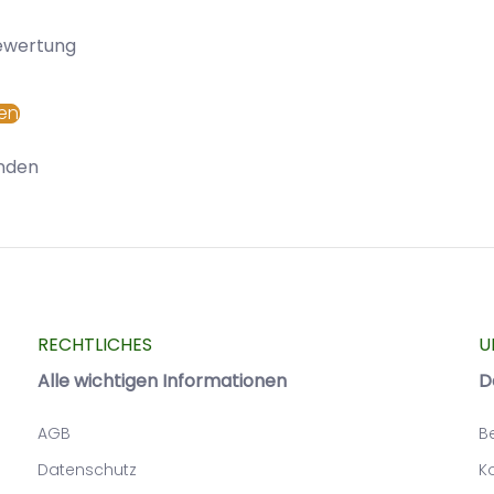
Bewertung
en
nden
RECHTLICHES
U
Alle wichtigen Informationen
D
AGB
B
Datenschutz
K