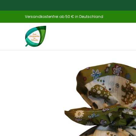
Zum Hauptinhalt springen
Home
Katalog
NEU
Küche & Haush
Versandkostenfrei ab 50 € in Deutschland
Zum Hauptinhalt springen