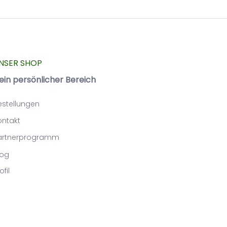
NSER SHOP
ein persönlicher Bereich
estellungen
ontakt
artnerprogramm
log
ofil