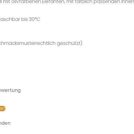
l mit olivfarbenen Elefanten, mit farblich passenden Innen
aschbar bis 30°C
chmacksmusterrechtlich geschützt)
Bewertung
en
nden