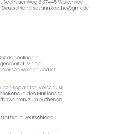
rt Sachsaer Weg 3 37445 Walkenried
n Deutschland susann.koethe@gmx.de
Der doppellagige
earbeitet. Mit der
chlossen werden und ist
ch den separaten Verschluss
hließend in den Müll landet.
 Aufbewahren, zum Aufheben
nstoffen in Deutschland