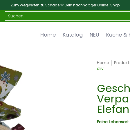
Zum Wegwerfen zu Schade 💚 Dein nachhaltiger Online-Shop
alt
Bad & Hygiene
Baby & Kind
Suchen
Home
Katalog
NEU
Küche & 
Home
Produkt
oliv
Gesch
Verpa
Elefan
Feine Lebensart