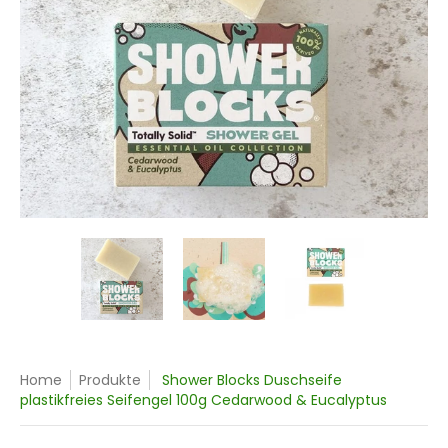
Shower Blocks Duschseife plastikfreies Seifengel 100g Ced
Shower Blocks Duschseife plastikfreie
Shower Blocks Duschseife
Shower Blo
Home
Produkte
Shower Blocks Duschseife
plastikfreies Seifengel 100g Cedarwood & Eucalyptus