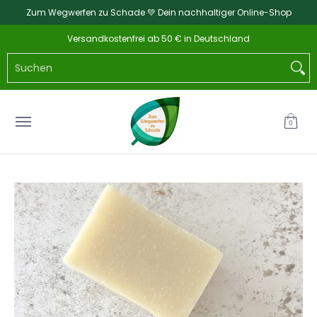
Zum Wegwerfen zu Schade 💚 Dein nachhaltiger Online-Shop
Zum Hauptinhalt springen
Home
Katalog
NEU
Küche & Haushalt
Ba
Versandkostenfrei ab 50 € in Deutschland
Suchen
0
Zum Hauptinhalt springen