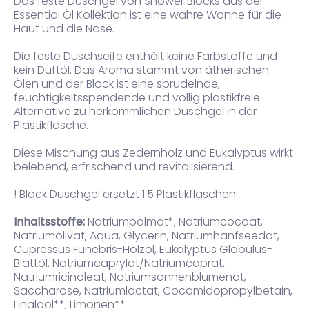
Das feste Duschgel von Shower Blocks aus der
Essential Öl Kollektion ist eine wahre Wonne für die
Haut und die Nase.
Die feste Duschseife enthält keine Farbstoffe und
kein Duftöl. Das Aroma stammt von ätherischen
Ölen und der Block ist eine sprudelnde,
feuchtigkeitsspendende und völlig plastikfreie
Alternative zu herkömmlichen Duschgel in der
Plastikflasche.
Diese Mischung aus Zedernholz und Eukalyptus wirkt
belebend, erfrischend und revitalisierend.
! Block Duschgel ersetzt 1.5 Plastikflaschen.
Inhaltsstoffe:
Natriumpalmat*, Natriumcocoat,
Natriumolivat, Aqua, Glycerin, Natriumhanfseedat,
Cupressus Funebris-Holzöl, Eukalyptus Globulus-
Blattöl, Natriumcaprylat/Natriumcaprat,
Natriumricinoleat, Natriumsonnenblumenat,
Saccharose, Natriumlactat, Cocamidopropylbetain,
Linalool**, Limonen**